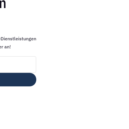
n
-Dienstleistungen
er an!